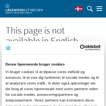
This page is not
available in English
Denne hjemmeside bruger cookies
Vi bruger cookies til at tilpasse vores indhold og
Click here to see the Danish page 'Jardiance bevarer
annoncer, til at vise dig funktioner til sociale medier og til
generelt tilskud'
at analysere vores trafik. Vi deler også oplysninger om
Go to English frontpage
din brug af vores hjemmeside med vores partnere inden
for sociale medier, annonceringspartnere og
analysepartnere. Vores partnere kan kombinere disse
data med andre oplysninger, du har givet dem, eller som