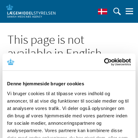
This page is not
available in English
Denne hjemmeside bruger cookies
Vi bruger cookies til at tilpasse vores indhold og
Click here to see the Danish page 'Direkte
annoncer, til at vise dig funktioner til sociale medier og til
sikkerhedsinformation (DHPC): Elmiron'
at analysere vores trafik. Vi deler også oplysninger om
Go to English frontpage
din brug af vores hjemmeside med vores partnere inden
for sociale medier, annonceringspartnere og
analysepartnere. Vores partnere kan kombinere disse
data med andre oplysninger, du har givet dem, eller som