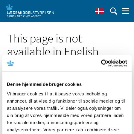
This page is not
available in English
Denne hjemmeside bruger cookies
Vi bruger cookies til at tilpasse vores indhold og
Click here to see the Danish page 'Olympus instruerer i
annoncer, til at vise dig funktioner til sociale medier og til
sikker og korrekt brug af Single Use Electrosurgical
Knife'
at analysere vores trafik. Vi deler også oplysninger om
din brug af vores hjemmeside med vores partnere inden
Go to English frontpage
for sociale medier, annonceringspartnere og
analysepartnere. Vores partnere kan kombinere disse