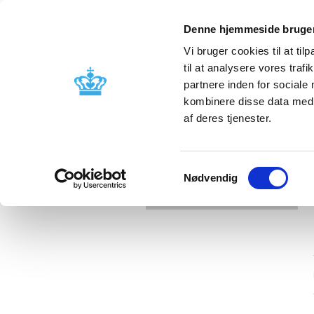
Denne hjemmeside bruger
Vi bruger cookies til at til
til at analysere vores tra
partnere inden for sociale
Licensing and
Side effects a
kombinere disse data med a
supervision
information
af deres tjenester.
Samtykkevalg
Nødvendig
Error