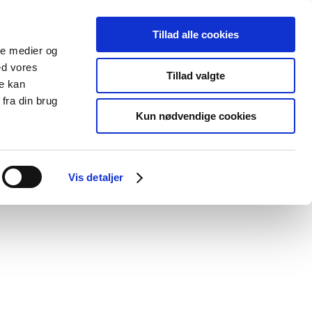
Tillad alle cookies
ale medier og
blications
Cookies
ed vores
Tillad valgte
re kan
Medical
Special product
fra din brug
devices
areas
Kun nødvendige cookies
Vis detaljer