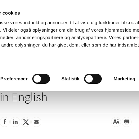
 cookies
passe vores indhold og annoncer, til at vise dig funktioner til soci
News
About us
Contact us
Pu
fik. Vi deler også oplysninger om din brug af vores hjemmeside m
 medier, annonceringspartnere og analysepartnere. Vores partne
nd product
Reimbursement and
Pharmacies and sale of
ndre oplysninger, du har givet dem, eller som de har indsamlet 
prices
medicines
This page is not available
Præferencer
Statistik
Marketing
in English