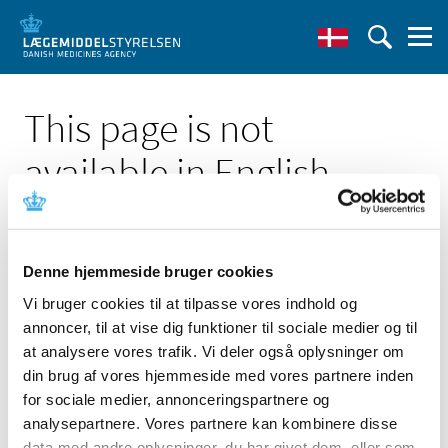
This page is not
available in English
Denne hjemmeside bruger cookies
Vi bruger cookies til at tilpasse vores indhold og
Click here to see the Danish page 'MagNA Pure 24
annoncer, til at vise dig funktioner til sociale medier og til
System'
at analysere vores trafik. Vi deler også oplysninger om
Go to English frontpage
din brug af vores hjemmeside med vores partnere inden
for sociale medier, annonceringspartnere og
analysepartnere. Vores partnere kan kombinere disse
data med andre oplysninger, du har givet dem, eller som