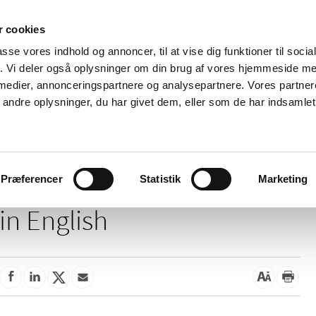
 cookies
passe vores indhold og annoncer, til at vise dig funktioner til soci
News
About us
Contact us
Pu
fik. Vi deler også oplysninger om din brug af vores hjemmeside m
 medier, annonceringspartnere og analysepartnere. Vores partne
nd product
Reimbursement and
Pharmacies and sale of
ndre oplysninger, du har givet dem, eller som de har indsamlet 
prices
medicines
This page is not available
Præferencer
Statistik
Marketing
in English