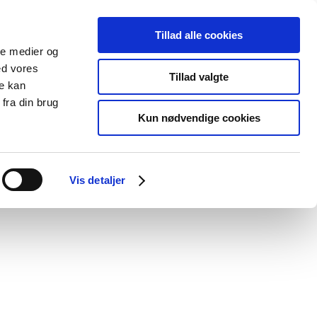
Tillad alle cookies
ale medier og
blications
Cookies
ed vores
Tillad valgte
re kan
Medical
Special product
fra din brug
devices
areas
Kun nødvendige cookies
Vis detaljer