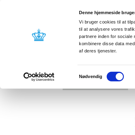
Denne hjemmeside bruger
Vi bruger cookies til at til
til at analysere vores tra
partnere inden for sociale
Licensing and
Side effects a
kombinere disse data med a
supervision
information
af deres tjenester.
Samtykkevalg
Nødvendig
Error