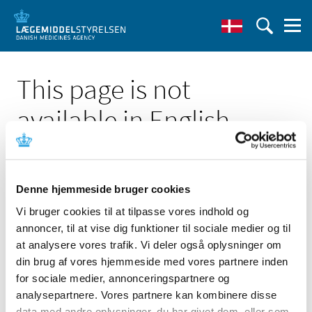
This page is not
available in English
Denne hjemmeside bruger cookies
Vi bruger cookies til at tilpasse vores indhold og
Click here to see the Danish page 'Referater fra
annoncer, til at vise dig funktioner til sociale medier og til
Medicintilskuds_nævnet'
at analysere vores trafik. Vi deler også oplysninger om
Go to English frontpage
din brug af vores hjemmeside med vores partnere inden
for sociale medier, annonceringspartnere og
analysepartnere. Vores partnere kan kombinere disse
data med andre oplysninger, du har givet dem, eller som