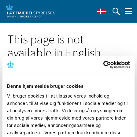
This page is not
available in English
Denne hjemmeside bruger cookies
Vi bruger cookies til at tilpasse vores indhold og
Click here to see the Danish page 'Finasterid og
annoncer, til at vise dig funktioner til sociale medier og til
dutasterid – Nye tiltag skal minimere risikoen for
selvmordstanker'
at analysere vores trafik. Vi deler også oplysninger om
din brug af vores hjemmeside med vores partnere inden
Go to English frontpage
for sociale medier, annonceringspartnere og
analysepartnere. Vores partnere kan kombinere disse