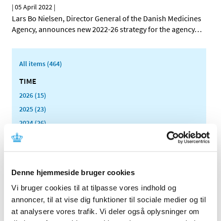
|
05 April 2022
|
Lars Bo Nielsen, Director General of the Danish Medicines
Agency, announces new 2022-26 strategy for the agency
…
All items (464)
TIME
2026 (15)
2025 (23)
2024 (26)
2023 (24)
2022 (20)
December (6)
Denne hjemmeside bruger cookies
November (1)
Vi bruger cookies til at tilpasse vores indhold og
October (2)
annoncer, til at vise dig funktioner til sociale medier og til
August (2)
at analysere vores trafik. Vi deler også oplysninger om
July (2)