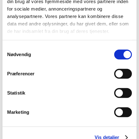
din brug af vores hjemmeside med vores partnere inden
June (1)
for sociale medier, annonceringspartnere og
May (1)
analysepartnere. Vores partnere kan kombinere disse
April (2)
data med andre oplysninger, du har givet dem, eller som
March (1)
de har indsamlet fra din brug af deres tjenester.
February (1)
January (1)
Samtykkevalg
2021 (44)
Nødvendig
2020 (62)
2019 (20)
Præferencer
2018 (37)
2017 (48)
Statistik
2016 (43)
2013 (3)
Marketing
2012 (11)
2011 (13)
2010 (9)
Vis detaljer