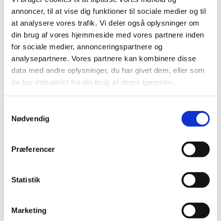
TIME
annoncer, til at vise dig funktioner til sociale medier og til
2026 (15)
at analysere vores trafik. Vi deler også oplysninger om
2025 (23)
din brug af vores hjemmeside med vores partnere inden
2024 (26)
for sociale medier, annonceringspartnere og
2023 (24)
analysepartnere. Vores partnere kan kombinere disse
data med andre oplysninger, du har givet dem, eller som
2022 (20)
de har indsamlet fra din brug af deres tjenester.
2021 (44)
2020 (62)
Samtykkevalg
2019 (20)
Nødvendig
2018 (37)
2017 (48)
Præferencer
2016 (43)
2013 (3)
Statistik
2012 (11)
2011 (13)
2010 (9)
Marketing