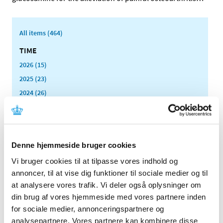
All items (464)
TIME
2026 (15)
2025 (23)
2024 (26)
2023 (24)
2022 (20)
2021 (44)
Denne hjemmeside bruger cookies
2020 (62)
Vi bruger cookies til at tilpasse vores indhold og
2019 (20)
annoncer, til at vise dig funktioner til sociale medier og til
2018 (37)
at analysere vores trafik. Vi deler også oplysninger om
2017 (48)
din brug af vores hjemmeside med vores partnere inden
2016 (43)
for sociale medier, annonceringspartnere og
2013 (3)
analysepartnere. Vores partnere kan kombinere disse