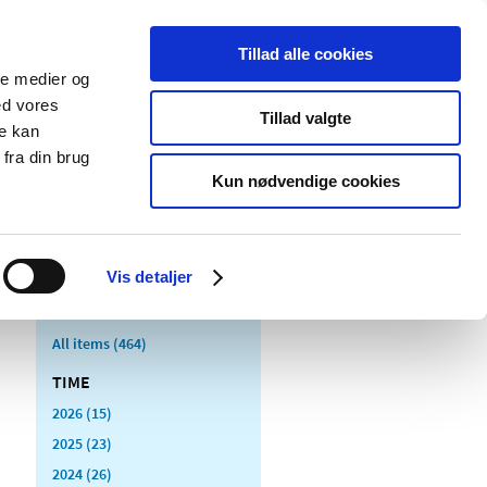
Tillad alle cookies
ale medier og
blications
Cookies
ed vores
Tillad valgte
re kan
Medical
Special product
fra din brug
devices
areas
Kun nødvendige cookies
Vis detaljer
All items (464)
TIME
2026 (15)
2025 (23)
2024 (26)