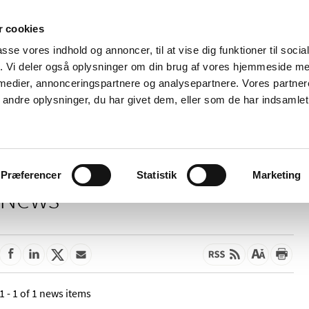
 cookies
passe vores indhold og annoncer, til at vise dig funktioner til soci
News
About us
Contact us
Pu
fik. Vi deler også oplysninger om din brug af vores hjemmeside m
 medier, annonceringspartnere og analysepartnere. Vores partne
nd product
Reimbursement and
Pharmacies and sale of
ndre oplysninger, du har givet dem, eller som de har indsamlet 
prices
medicines
Præferencer
Statistik
Marketing
News
1 - 1 of 1 news items