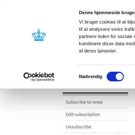
Denne hjemmeside bruger
Vi bruger cookies til at til
til at analysere vores tra
partnere inden for sociale
Licensing and
Side effects a
kombinere disse data med a
supervision
information
af deres tjenester.
News
Samtykkevalg
Nødvendig
News
Subscribe to news
Edit subscription
Unsubscribe