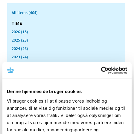
All items (464)
TIME
2026 (15)
2025 (23)
2024 (26)
2023 (24)
2022 (20)
December (6)
November (1)
October (2)
Denne hjemmeside bruger cookies
August (2)
Vi bruger cookies til at tilpasse vores indhold og
July (2)
annoncer, til at vise dig funktioner til sociale medier og til
June (1)
at analysere vores trafik. Vi deler også oplysninger om
May (1)
din brug af vores hjemmeside med vores partnere inden
April (2)
for sociale medier, annonceringspartnere og