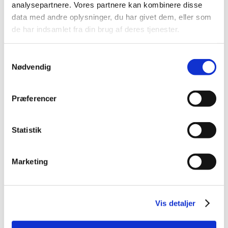
March (1)
analysepartnere. Vores partnere kan kombinere disse
February (1)
data med andre oplysninger, du har givet dem, eller som
January (1)
de har indsamlet fra din brug af deres tjenester.
2021 (44)
Samtykkevalg
2020 (62)
Nødvendig
2019 (20)
2018 (37)
Præferencer
2017 (48)
2016 (43)
2013 (3)
Statistik
2012 (11)
2011 (13)
Marketing
2010 (9)
2009 (14)
2008 (7)
Vis detaljer
2007 (3)