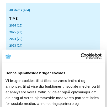
All items (464)
TIME
2026 (15)
2025 (23)
2024 (26)
2023 (24)
2022 (20)
December (6)
November (1)
October (2)
Denne hjemmeside bruger cookies
August (2)
Vi bruger cookies til at tilpasse vores indhold og
July (2)
annoncer, til at vise dig funktioner til sociale medier og til
June (1)
at analysere vores trafik. Vi deler også oplysninger om
May (1)
din brug af vores hjemmeside med vores partnere inden
April (2)
for sociale medier, annonceringspartnere og