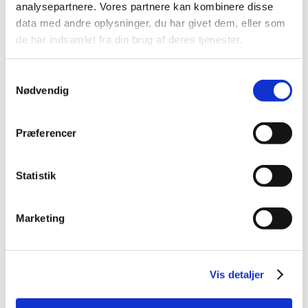
March (1)
analysepartnere. Vores partnere kan kombinere disse
February (1)
data med andre oplysninger, du har givet dem, eller som
January (1)
de har indsamlet fra din brug af deres tjenester.
2021 (44)
Samtykkevalg
2020 (62)
Nødvendig
2019 (20)
2018 (37)
Præferencer
2017 (48)
2016 (43)
2013 (3)
Statistik
2012 (11)
2011 (13)
Marketing
2010 (9)
2009 (14)
2008 (7)
Vis detaljer
2007 (3)