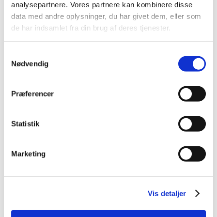
March (1)
analysepartnere. Vores partnere kan kombinere disse
February (1)
data med andre oplysninger, du har givet dem, eller som
January (1)
de har indsamlet fra din brug af deres tjenester.
2021 (44)
Samtykkevalg
2020 (62)
Nødvendig
2019 (20)
2018 (37)
Præferencer
2017 (48)
2016 (43)
2013 (3)
Statistik
2012 (11)
2011 (13)
Marketing
2010 (9)
2009 (14)
2008 (7)
Vis detaljer
2007 (3)