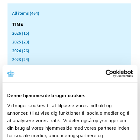
All items (464)
TIME
2026 (15)
2025 (23)
2024 (26)
2023 (24)
2022 (20)
December (6)
November (1)
October (2)
Denne hjemmeside bruger cookies
August (2)
Vi bruger cookies til at tilpasse vores indhold og
July (2)
annoncer, til at vise dig funktioner til sociale medier og til
June (1)
at analysere vores trafik. Vi deler også oplysninger om
May (1)
din brug af vores hjemmeside med vores partnere inden
April (2)
for sociale medier, annonceringspartnere og