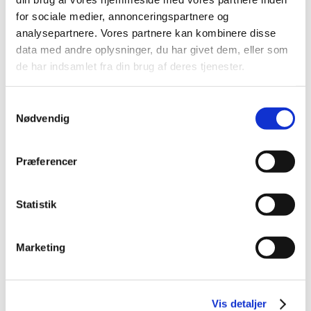
February (2)
for sociale medier, annonceringspartnere og
analysepartnere. Vores partnere kan kombinere disse
January (5)
data med andre oplysninger, du har givet dem, eller som
2024 (26)
de har indsamlet fra din brug af deres tjenester.
2023 (24)
2022 (20)
Samtykkevalg
2021 (44)
Nødvendig
2020 (62)
2019 (20)
Præferencer
2018 (37)
2017 (48)
Statistik
2016 (43)
2013 (3)
Marketing
2012 (11)
2011 (13)
2010 (9)
Vis detaljer
2009 (14)