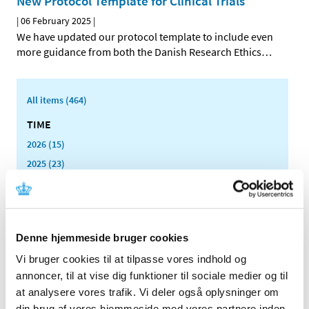
New Protocol Template for Clinical Trials
|
06 February 2025
|
We have updated our protocol template to include even
more guidance from both the Danish Research Ethics
…
All items (464)
TIME
2026 (15)
2025 (23)
December (1)
November (4)
October (1)
September (3)
Denne hjemmeside bruger cookies
August (1)
Vi bruger cookies til at tilpasse vores indhold og
July (2)
annoncer, til at vise dig funktioner til sociale medier og til
June (1)
at analysere vores trafik. Vi deler også oplysninger om
March (3)
din brug af vores hjemmeside med vores partnere inden