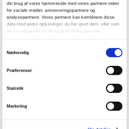
din brug af vores hjemmeside med vores partnere inden
March (3)
for sociale medier, annonceringspartnere og
February (2)
analysepartnere. Vores partnere kan kombinere disse
January (5)
data med andre oplysninger, du har givet dem, eller som
2024 (26)
de har indsamlet fra din brug af deres tjenester.
2023 (24)
2022 (20)
Samtykkevalg
Nødvendig
2021 (44)
2020 (62)
2019 (20)
Præferencer
2018 (37)
2017 (48)
Statistik
2016 (43)
2013 (3)
Marketing
2012 (11)
2011 (13)
2010 (9)