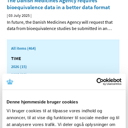
The Danish Medicines Agency requires
bioequivalence data in a better data format
|
03 July 2025
|
In future, the Danish Medicines Agency will request that
data from bioequivalence studies be submitted in an
…
All items (464)
TIME
2026 (15)
2025 (23)
December (1)
November (4)
October (1)
Denne hjemmeside bruger cookies
September (3)
Vi bruger cookies til at tilpasse vores indhold og
August (1)
annoncer, til at vise dig funktioner til sociale medier og til
July (2)
at analysere vores trafik. Vi deler også oplysninger om
June (1)