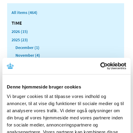
All items (464)
TIME
2026 (15)
2025 (23)
December (1)
November (4)
October (1)
September (3)
August (1)
July (2)
Denne hjemmeside bruger cookies
June (1)
Vi bruger cookies til at tilpasse vores indhold og
March (3)
annoncer, til at vise dig funktioner til sociale medier og til
February (2)
at analysere vores trafik. Vi deler også oplysninger om
January (5)
din brug af vores hjemmeside med vores partnere inden
for sociale medier, annonceringspartnere og
2024 (26)
analysepartnere. Vores partnere kan kombinere disse