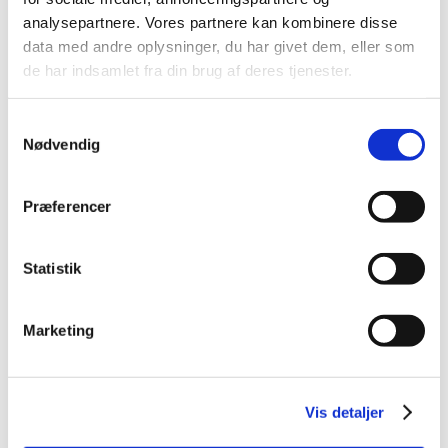
September (5)
analysepartnere. Vores partnere kan kombinere disse
August (3)
data med andre oplysninger, du har givet dem, eller som
July (5)
de har indsamlet fra din brug af deres tjenester.
June (7)
May (1)
Samtykkevalg
April (3)
Nødvendig
March (6)
February (4)
Præferencer
January (4)
2016 (43)
Statistik
2013 (3)
2012 (11)
Marketing
2011 (13)
2010 (9)
2009 (14)
Vis detaljer
2008 (7)
2007 (3)