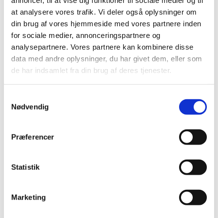
annoncer, til at vise dig funktioner til sociale medier og til
at analysere vores trafik. Vi deler også oplysninger om
November (3)
din brug af vores hjemmeside med vores partnere inden
September (5)
for sociale medier, annonceringspartnere og
August (2)
analysepartnere. Vores partnere kan kombinere disse
July (1)
data med andre oplysninger, du har givet dem, eller som
June (2)
de har indsamlet fra din brug af deres tjenester.
May (6)
April (4)
Samtykkevalg
March (10)
Nødvendig
February (3)
January (2)
Præferencer
2020 (62)
2019 (20)
2018 (37)
Statistik
2017 (48)
2016 (43)
Marketing
2013 (3)