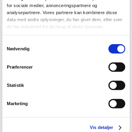
for sociale medier, annonceringspartnere og
2021 (44)
analysepartnere. Vores partnere kan kombinere disse
2020 (62)
data med andre oplysninger, du har givet dem, eller som
2019 (20)
de har indsamlet fra din brug af deres tjenester.
2018 (37)
2017 (48)
Samtykkevalg
2016 (43)
Nødvendig
2013 (3)
2012 (11)
Præferencer
2011 (13)
2010 (9)
Statistik
June (3)
April (2)
March (2)
Marketing
February (1)
January (1)
2009 (14)
Vis detaljer