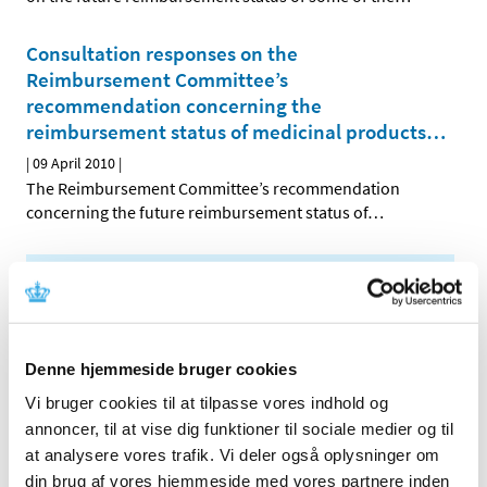
Consultation responses on the
Reimbursement Committee’s
recommendation concerning the
reimbursement status of medicinal products
…
|
09 April 2010
|
The Reimbursement Committee’s recommendation
concerning the future reimbursement status of
…
All items (464)
TIME
2026 (15)
Denne hjemmeside bruger cookies
2025 (23)
Vi bruger cookies til at tilpasse vores indhold og
2024 (26)
annoncer, til at vise dig funktioner til sociale medier og til
2023 (24)
at analysere vores trafik. Vi deler også oplysninger om
2022 (20)
din brug af vores hjemmeside med vores partnere inden