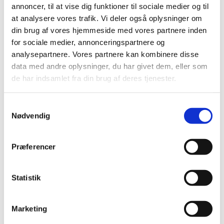
annoncer, til at vise dig funktioner til sociale medier og til
September (1)
at analysere vores trafik. Vi deler også oplysninger om
August (3)
din brug af vores hjemmeside med vores partnere inden
July (1)
for sociale medier, annonceringspartnere og
June (2)
analysepartnere. Vores partnere kan kombinere disse
April (2)
data med andre oplysninger, du har givet dem, eller som
March (1)
de har indsamlet fra din brug af deres tjenester.
February (3)
January (1)
Samtykkevalg
2023 (24)
Nødvendig
2022 (20)
2021 (44)
Præferencer
2020 (62)
2019 (20)
Statistik
2018 (37)
2017 (48)
Marketing
2016 (43)