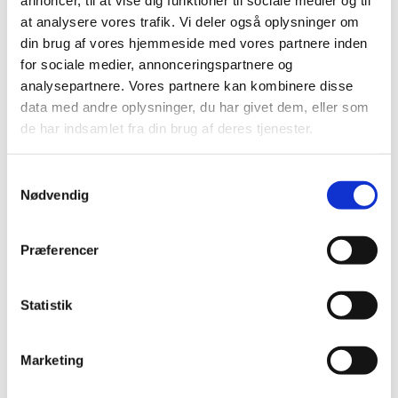
annoncer, til at vise dig funktioner til sociale medier og til
2020 (62)
at analysere vores trafik. Vi deler også oplysninger om
2019 (20)
din brug af vores hjemmeside med vores partnere inden
2018 (37)
for sociale medier, annonceringspartnere og
December (2)
analysepartnere. Vores partnere kan kombinere disse
November (3)
data med andre oplysninger, du har givet dem, eller som
October (2)
de har indsamlet fra din brug af deres tjenester.
September (6)
August (5)
Samtykkevalg
July (3)
Nødvendig
May (3)
April (3)
Præferencer
March (6)
February (2)
January (2)
Statistik
2017 (48)
2016 (43)
Marketing
2013 (3)