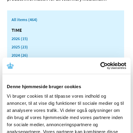
All items (464)
TIME
2026 (15)
2025 (23)
2024 (26)
2023 (24)
December (1)
November (10)
Denne hjemmeside bruger cookies
October (3)
September (1)
Vi bruger cookies til at tilpasse vores indhold og
June (2)
annoncer, til at vise dig funktioner til sociale medier og til
May (1)
at analysere vores trafik. Vi deler også oplysninger om
din brug af vores hjemmeside med vores partnere inden
March (2)
for sociale medier, annonceringspartnere og
February (2)
analysepartnere. Vores partnere kan kombinere disse