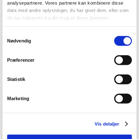
January (1)
analysepartnere. Vores partnere kan kombinere disse
2023 (24)
data med andre oplysninger, du har givet dem, eller som
2022 (20)
de har indsamlet fra din brug af deres tjenester.
2021 (44)
Samtykkevalg
2020 (62)
Nødvendig
2019 (20)
2018 (37)
Præferencer
2017 (48)
2016 (43)
2013 (3)
Statistik
2012 (11)
2011 (13)
Marketing
2010 (9)
2009 (14)
2008 (7)
Vis detaljer
2007 (3)