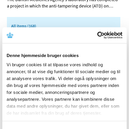
a project in which the anti-tampering device (ATD) on
…
All items (168)
TIME
2026 (8)
2025 (12)
Denne hjemmeside bruger cookies
2024 (14)
Vi bruger cookies til at tilpasse vores indhold og
December (5)
annoncer, til at vise dig funktioner til sociale medier og til
November (1)
at analysere vores trafik. Vi deler også oplysninger om
September (1)
din brug af vores hjemmeside med vores partnere inden
August (2)
for sociale medier, annonceringspartnere og
July (1)
analysepartnere. Vores partnere kan kombinere disse
June (1)
data med andre oplysninger, du har givet dem, eller som
February (2)
de har indsamlet fra din brug af deres tjenester.
January (1)
2023 (12)
Samtykkevalg