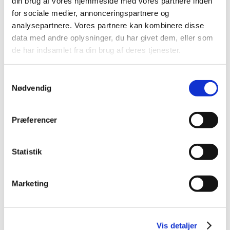
din brug af vores hjemmeside med vores partnere inden
2024 (14)
for sociale medier, annonceringspartnere og
2023 (12)
analysepartnere. Vores partnere kan kombinere disse
2022 (13)
data med andre oplysninger, du har givet dem, eller som
de har indsamlet fra din brug af deres tjenester.
2021 (12)
2020 (13)
Samtykkevalg
2019 (7)
Nødvendig
2018 (17)
2017 (24)
Præferencer
November (2)
October (3)
September (3)
Statistik
August (1)
July (2)
Marketing
June (3)
April (1)
March (3)
Vis detaljer
February (4)