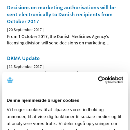
Decisions on marketing authorisations will be
sent electronically to Danish recipients from
October 2017
|
20 September 2017
|
From 1 October 2017, the Danish Medicines Agency's
licensing division will send decisions on marketing
…
DKMA Update
|
11 September 2017
|
Our newsletter Danish Pharmacovigilance Update
changes name to DKMA Update and will from now on
…
All items (168)
Denne hjemmeside bruger cookies
Vi bruger cookies til at tilpasse vores indhold og
TIME
annoncer, til at vise dig funktioner til sociale medier og til
2026 (8)
at analysere vores trafik. Vi deler også oplysninger om
2025 (12)