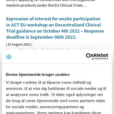
medicin products under the EU Clinical Trials
…
Expression of interest for onsite participation
in ACT EU workshop on Decentralised Clinical
Trial guidance on October 4th 2022 – Response
deadline is September 06th 2022.
|
25 August 2022
|
New and innovative clinical trial designs and
methodologiesprovide opportunities and challenges
…
All items (168)
Denne hjemmeside bruger cookies
TIME
Vi bruger cookies til at tilpasse vores indhold og
annoncer, til at vise dig funktioner til sociale medier og til
2026 (8)
at analysere vores trafik. Vi deler også oplysninger om
2025 (12)
din brug af vores hjemmeside med vores partnere inden
2024 (14)
for sociale medier, annonceringspartnere og
2023 (12)
analysepartnere. Vores partnere kan kombinere disse