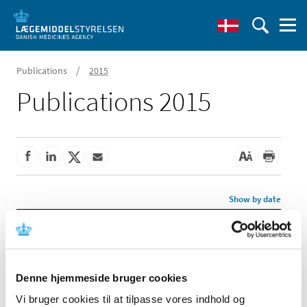
/
Publications
2015
Publications 2015
Show by date
Annual Pharmacovigilance Report 2014
|
08 May 2015
|
In 2014, the number of adverse drug reaction (ADR)
Denne hjemmeside bruger cookies
reports in the Danish adverse reaction database came
…
Vi bruger cookies til at tilpasse vores indhold og