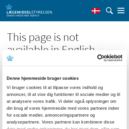
This page is not
available in English
Denne hjemmeside bruger cookies
Vi bruger cookies til at tilpasse vores indhold og
Click here to see the Danish page 'Statistik om
annoncer, til at vise dig funktioner til sociale medier og til
medicintilskud i 2016'
at analysere vores trafik. Vi deler også oplysninger om
Go to English frontpage
din brug af vores hjemmeside med vores partnere inden
for sociale medier, annonceringspartnere og
analysepartnere. Vores partnere kan kombinere disse
data med andre oplysninger, du har givet dem, eller som