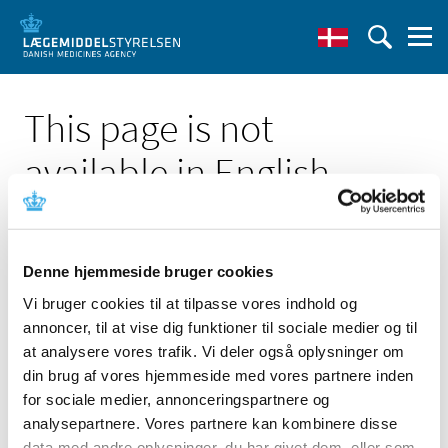
This page is not
available in English
Denne hjemmeside bruger cookies
Vi bruger cookies til at tilpasse vores indhold og
Click here to see the Danish page 'Nyhedsbrev fra
annoncer, til at vise dig funktioner til sociale medier og til
Medicinsk Udstyr '
at analysere vores trafik. Vi deler også oplysninger om
Go to English frontpage
din brug af vores hjemmeside med vores partnere inden
for sociale medier, annonceringspartnere og
analysepartnere. Vores partnere kan kombinere disse
data med andre oplysninger, du har givet dem, eller som