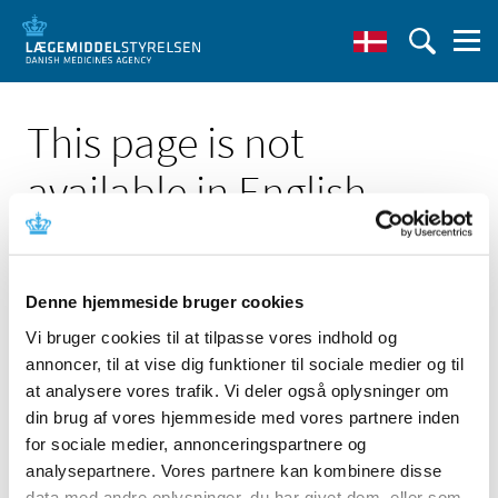
This page is not
available in English
Denne hjemmeside bruger cookies
Vi bruger cookies til at tilpasse vores indhold og
Click here to see the Danish page 'Undersøgelse over
annoncer, til at vise dig funktioner til sociale medier og til
apotekernes driftsforhold for 2005'
at analysere vores trafik. Vi deler også oplysninger om
Go to English frontpage
din brug af vores hjemmeside med vores partnere inden
for sociale medier, annonceringspartnere og
analysepartnere. Vores partnere kan kombinere disse
data med andre oplysninger, du har givet dem, eller som