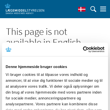
This page is not
available in English
Denne hjemmeside bruger cookies
Vi bruger cookies til at tilpasse vores indhold og
Click here to see the Danish page 'Ny EU-vejledning til
annoncer, til at vise dig funktioner til sociale medier og til
fabrikanter af medicinsk udstyr i klasse I vejledningen'
at analysere vores trafik. Vi deler også oplysninger om
Go to English frontpage
din brug af vores hjemmeside med vores partnere inden
for sociale medier, annonceringspartnere og
analysepartnere. Vores partnere kan kombinere disse
data med andre oplysninger, du har givet dem, eller som