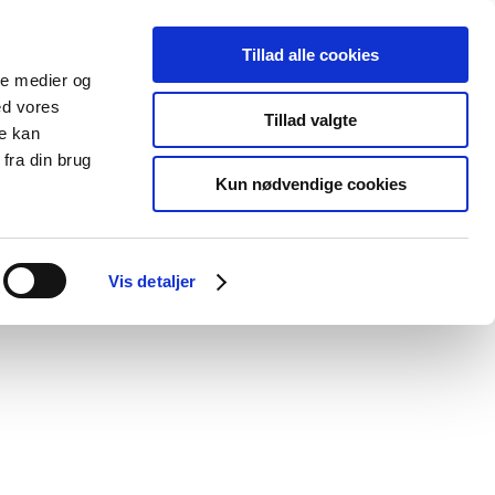
Tillad alle cookies
ale medier og
blications
Cookies
ed vores
Tillad valgte
re kan
Medical
Special product
fra din brug
devices
areas
Kun nødvendige cookies
Vis detaljer