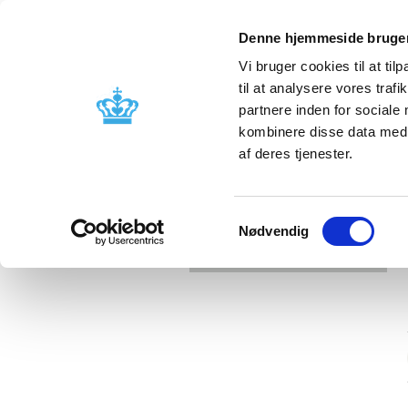
Denne hjemmeside bruger
Vi bruger cookies til at til
til at analysere vores tra
partnere inden for sociale
Licensing and
Side effects a
kombinere disse data med a
supervision
information
af deres tjenester.
Samtykkevalg
Nødvendig
Error