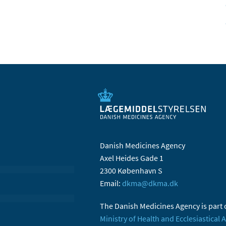
Danish Medicines Agency
Axel Heides Gade 1
2300 København S
Email:
dkma@dkma.dk
The Danish Medicines Agency is part 
Ministry of Health and Ecclesiastical A