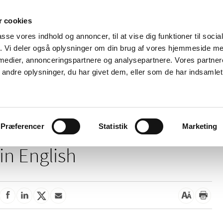
 cookies
passe vores indhold og annoncer, til at vise dig funktioner til soci
News
About us
Contact us
Pu
fik. Vi deler også oplysninger om din brug af vores hjemmeside m
 medier, annonceringspartnere og analysepartnere. Vores partne
nd product
Reimbursement and
Pharmacies and sale of
ndre oplysninger, du har givet dem, eller som de har indsamlet 
prices
medicines
This page is not available
Præferencer
Statistik
Marketing
in English