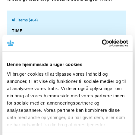
All items (464)
TIME
2026 (15)
2025 (23)
2024 (26)
Denne hjemmeside bruger cookies
2023 (24)
2022 (20)
Vi bruger cookies til at tilpasse vores indhold og
annoncer, til at vise dig funktioner til sociale medier og til
2021 (44)
at analysere vores trafik. Vi deler også oplysninger om
2020 (62)
din brug af vores hjemmeside med vores partnere inden
2019 (20)
for sociale medier, annonceringspartnere og
2018 (37)
analysepartnere. Vores partnere kan kombinere disse
2017 (48)
data med andre oplysninger, du har givet dem, eller som
2016 (43)
de har indsamlet fra din brug af deres tjenester.
2013 (3)