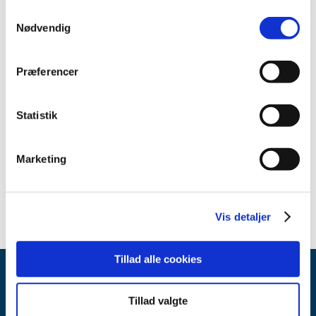
2012 (11)
Samtykkevalg
Nødvendig
2011 (13)
2010 (9)
Præferencer
2009 (14)
2008 (7)
2007 (3)
Statistik
May (1)
March (1)
Marketing
February (1)
2006 (10)
Vis detaljer
Tillad alle cookies
Tillad valgte