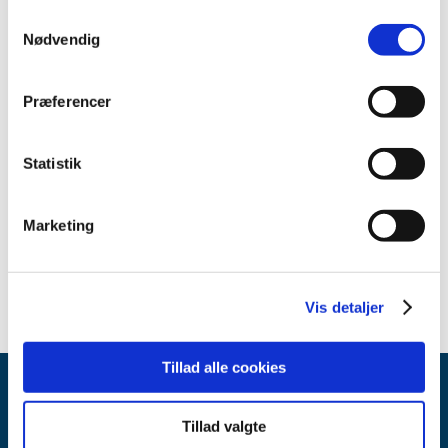
2012 (11)
Samtykkevalg
Nødvendig
2011 (13)
2010 (9)
Præferencer
2009 (14)
2008 (7)
2007 (3)
Statistik
May (1)
March (1)
Marketing
February (1)
2006 (10)
Vis detaljer
Tillad alle cookies
Tillad valgte