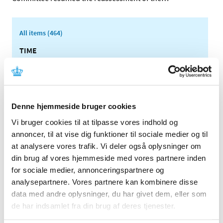
All items (464)
TIME
2026 (15)
2025 (23)
2024 (26)
Denne hjemmeside bruger cookies
2023 (24)
2022 (20)
Vi bruger cookies til at tilpasse vores indhold og
annoncer, til at vise dig funktioner til sociale medier og til
2021 (44)
at analysere vores trafik. Vi deler også oplysninger om
2020 (62)
din brug af vores hjemmeside med vores partnere inden
2019 (20)
for sociale medier, annonceringspartnere og
2018 (37)
analysepartnere. Vores partnere kan kombinere disse
2017 (48)
data med andre oplysninger, du har givet dem, eller som
2016 (43)
de har indsamlet fra din brug af deres tjenester.
2013 (3)