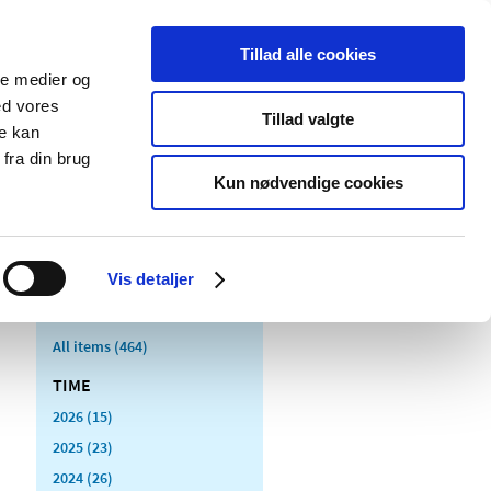
Tillad alle cookies
ale medier og
blications
Cookies
ed vores
Tillad valgte
re kan
Medical
Special product
fra din brug
devices
areas
Kun nødvendige cookies
Vis detaljer
All items (464)
TIME
2026 (15)
2025 (23)
2024 (26)