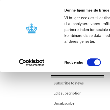
Denne hjemmeside bruger
Vi bruger cookies til at til
til at analysere vores tra
partnere inden for sociale
Licensing and
Side effects a
kombinere disse data med a
supervision
information
af deres tjenester.
News
Samtykkevalg
Nødvendig
News
Subscribe to news
Edit subscription
Unsubscribe