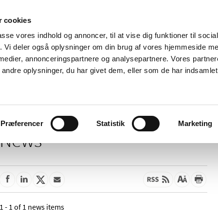
 cookies
passe vores indhold og annoncer, til at vise dig funktioner til soci
News
About us
Contact us
Pu
fik. Vi deler også oplysninger om din brug af vores hjemmeside m
 medier, annonceringspartnere og analysepartnere. Vores partne
nd product
Reimbursement and
Pharmacies and sale of
ndre oplysninger, du har givet dem, eller som de har indsamlet 
prices
medicines
Præferencer
Statistik
Marketing
News
1 - 1 of 1 news items