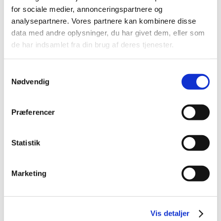
for sociale medier, annonceringspartnere og
2021 (44)
analysepartnere. Vores partnere kan kombinere disse
2020 (62)
data med andre oplysninger, du har givet dem, eller som
2019 (20)
de har indsamlet fra din brug af deres tjenester.
2018 (37)
2017 (48)
Samtykkevalg
2016 (43)
Nødvendig
2013 (3)
2012 (11)
Præferencer
2011 (13)
2010 (9)
Statistik
June (3)
April (2)
March (2)
Marketing
February (1)
January (1)
2009 (14)
Vis detaljer