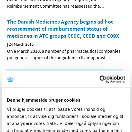
Reimbursement Committee has reassessed the
…
The Danish Medicines Agency begins ad hoc
reassessment of reimbursement status of
medicines in ATC groups C09C, C09D and C09X
|
24 March 2010
|
On 8 March 2010, a number of pharmaceutical companies
put generic copies of the angiotensin II antagonist
…
All items (464)
TIME
2026 (15)
Denne hjemmeside bruger cookies
2025 (23)
Vi bruger cookies til at tilpasse vores indhold og
2024 (26)
annoncer, til at vise dig funktioner til sociale medier og til
2023 (24)
at analysere vores trafik. Vi deler også oplysninger om
2022 (20)
din brug af vores hjemmeside med vores partnere inden