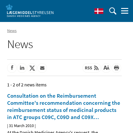
News
News
1 - 2 of 2 news items
Consultation on the Reimbursement
Committee's recommendation concerning the
reimbursement status of medicinal products
in ATC groups C09C, C09D and C09X
…
|
31 March 2010
|
At the Danish Medicines Agency's request, the