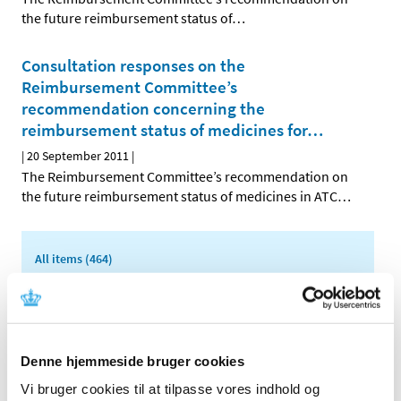
the future reimbursement status of
…
Consultation responses on the
Reimbursement Committee’s
recommendation concerning the
reimbursement status of medicines for
…
|
20 September 2011
|
The Reimbursement Committee’s recommendation on
the future reimbursement status of medicines in ATC
…
All items (464)
TIME
2026 (15)
2025 (23)
Denne hjemmeside bruger cookies
2024 (26)
Vi bruger cookies til at tilpasse vores indhold og
2023 (24)