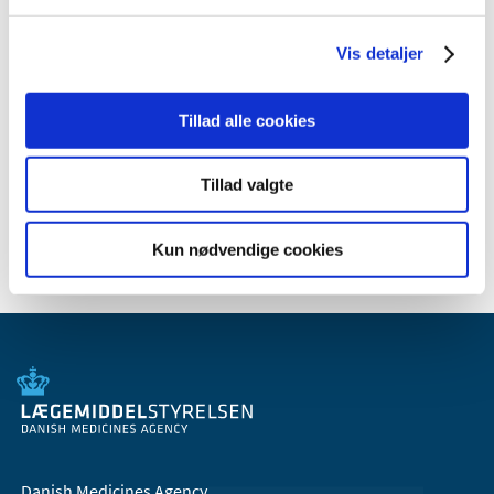
May (2)
March (1)
Vis detaljer
January (1)
2010 (9)
Tillad alle cookies
2009 (14)
2008 (7)
2007 (3)
Tillad valgte
2006 (10)
Kun nødvendige cookies
Danish Medicines Agency