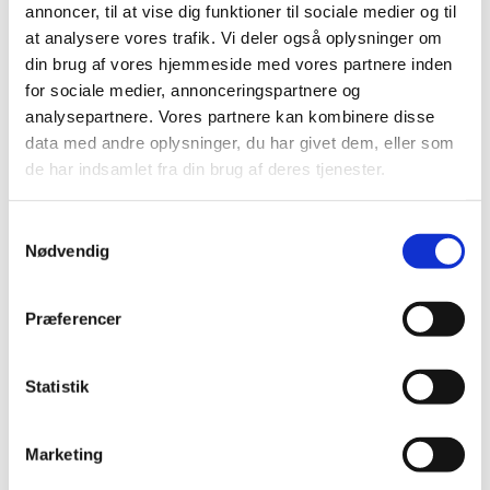
annoncer, til at vise dig funktioner til sociale medier og til
2022 (20)
at analysere vores trafik. Vi deler også oplysninger om
2021 (44)
din brug af vores hjemmeside med vores partnere inden
2020 (62)
for sociale medier, annonceringspartnere og
2019 (20)
analysepartnere. Vores partnere kan kombinere disse
2018 (37)
data med andre oplysninger, du har givet dem, eller som
de har indsamlet fra din brug af deres tjenester.
2017 (48)
2016 (43)
Samtykkevalg
2013 (3)
Nødvendig
2012 (11)
2011 (13)
Præferencer
November (1)
October (2)
September (2)
Statistik
August (2)
July (1)
Marketing
June (1)