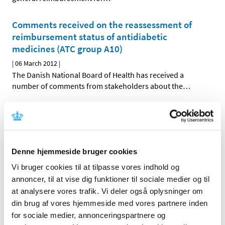
Comments received on the reassessment of
reimbursement status of antidiabetic
medicines (ATC group A10)
|
06 March 2012
|
The Danish National Board of Health has received a
number of comments from stakeholders about the
…
All items (464)
TIME
Denne hjemmeside bruger cookies
2026 (15)
Vi bruger cookies til at tilpasse vores indhold og
2025 (23)
annoncer, til at vise dig funktioner til sociale medier og til
2024 (26)
at analysere vores trafik. Vi deler også oplysninger om
2023 (24)
din brug af vores hjemmeside med vores partnere inden
2022 (20)
for sociale medier, annonceringspartnere og
2021 (44)