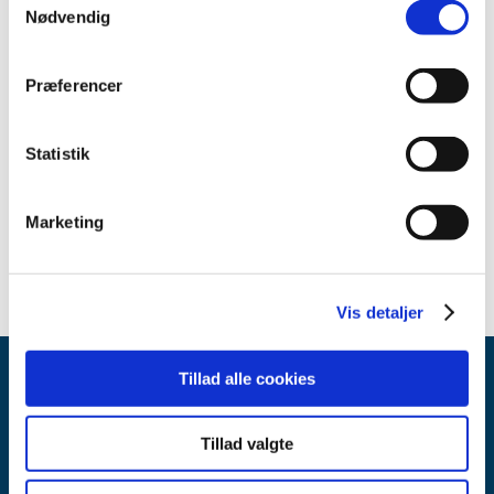
Nødvendig
April (1)
2012 (11)
2011 (13)
Præferencer
2010 (9)
2009 (14)
Statistik
2008 (7)
2007 (3)
Marketing
2006 (10)
Vis detaljer
Tillad alle cookies
Tillad valgte