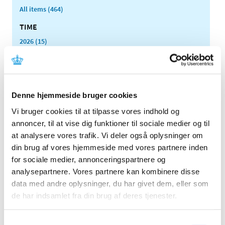
All items (464)
TIME
2026 (15)
2025 (23)
2024 (26)
2023 (24)
Denne hjemmeside bruger cookies
2022 (20)
Vi bruger cookies til at tilpasse vores indhold og
2021 (44)
annoncer, til at vise dig funktioner til sociale medier og til
2020 (62)
at analysere vores trafik. Vi deler også oplysninger om
2019 (20)
din brug af vores hjemmeside med vores partnere inden
2018 (37)
for sociale medier, annonceringspartnere og
2017 (48)
analysepartnere. Vores partnere kan kombinere disse
2016 (43)
data med andre oplysninger, du har givet dem, eller som
de har indsamlet fra din brug af deres tjenester.
2013 (3)
July (1)
May (1)
Samtykkevalg