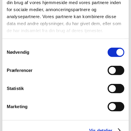
din brug af vores hjemmeside med vores partnere inden
2024 (26)
for sociale medier, annonceringspartnere og
2023 (24)
analysepartnere. Vores partnere kan kombinere disse
2022 (20)
data med andre oplysninger, du har givet dem, eller som
2021 (44)
de har indsamlet fra din brug af deres tjenester.
2020 (62)
2019 (20)
Samtykkevalg
Nødvendig
2018 (37)
2017 (48)
2016 (43)
Præferencer
2013 (3)
July (1)
Statistik
May (1)
April (1)
Marketing
2012 (11)
2011 (13)
2010 (9)
Vis detaljer