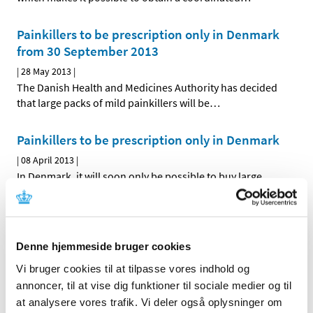
Painkillers to be prescription only in Denmark
from 30 September 2013
|
28 May 2013
|
The Danish Health and Medicines Authority has decided
that large packs of mild painkillers will be
…
Painkillers to be prescription only in Denmark
|
08 April 2013
|
In Denmark, it will soon only be possible to buy large
packs of mild painkillers when prescribed by a doctor.
…
All items (464)
Denne hjemmeside bruger cookies
TIME
Vi bruger cookies til at tilpasse vores indhold og
2026 (15)
annoncer, til at vise dig funktioner til sociale medier og til
at analysere vores trafik. Vi deler også oplysninger om
2025 (23)