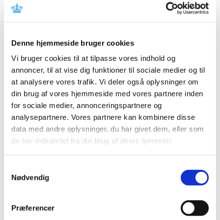
2024 (26)
2023 (24)
2022 (20)
Denne hjemmeside bruger cookies
2021 (44)
Vi bruger cookies til at tilpasse vores indhold og
2020 (62)
annoncer, til at vise dig funktioner til sociale medier og til
2019 (20)
at analysere vores trafik. Vi deler også oplysninger om
2018 (37)
din brug af vores hjemmeside med vores partnere inden
2017 (48)
for sociale medier, annonceringspartnere og
2016 (43)
analysepartnere. Vores partnere kan kombinere disse
data med andre oplysninger, du har givet dem, eller som
2013 (3)
de har indsamlet fra din brug af deres tjenester.
2012 (11)
2011 (13)
Samtykkevalg
2010 (9)
Nødvendig
2009 (14)
2008 (7)
Præferencer
2007 (3)