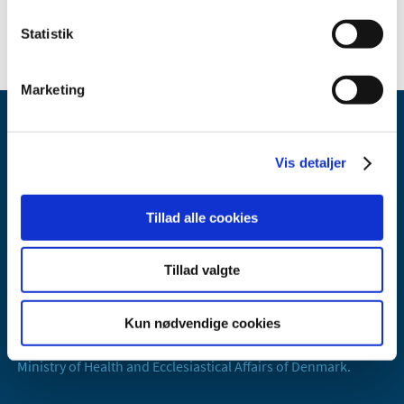
2006 (10)
Statistik
Marketing
Vis detaljer
Tillad alle cookies
Danish Medicines Agency
Axel Heides Gade 1
Tillad valgte
2300 København S
Email:
dkma@dkma.dk
Kun nødvendige cookies
The Danish Medicines Agency is part of the
Ministry of Health and Ecclesiastical Affairs of Denmark.