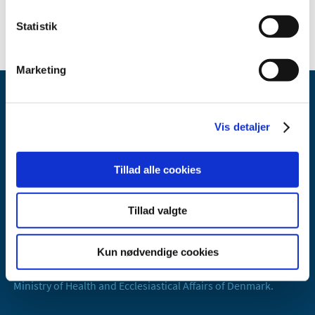
2006 (10)
Statistik
Marketing
Vis detaljer
Tillad alle cookies
Danish Medicines Agency
Axel Heides Gade 1
Tillad valgte
2300 København S
Email:
dkma@dkma.dk
Kun nødvendige cookies
The Danish Medicines Agency is part of the
Ministry of Health and Ecclesiastical Affairs of Denmark.