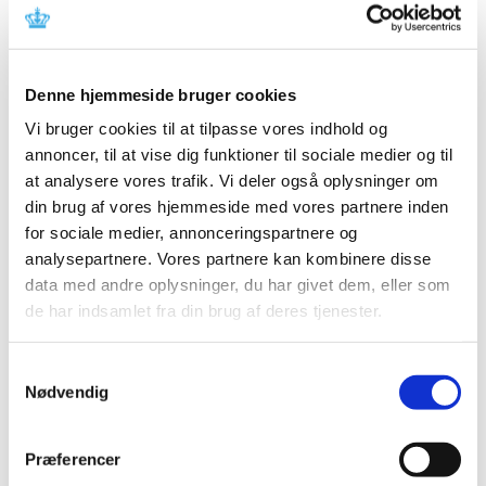
2024 (26)
2023 (24)
2022 (20)
Denne hjemmeside bruger cookies
2021 (44)
Vi bruger cookies til at tilpasse vores indhold og
2020 (62)
annoncer, til at vise dig funktioner til sociale medier og til
2019 (20)
at analysere vores trafik. Vi deler også oplysninger om
2018 (37)
din brug af vores hjemmeside med vores partnere inden
2017 (48)
for sociale medier, annonceringspartnere og
2016 (43)
analysepartnere. Vores partnere kan kombinere disse
data med andre oplysninger, du har givet dem, eller som
2013 (3)
de har indsamlet fra din brug af deres tjenester.
2012 (11)
2011 (13)
Samtykkevalg
2010 (9)
Nødvendig
2009 (14)
2008 (7)
Præferencer
2007 (3)