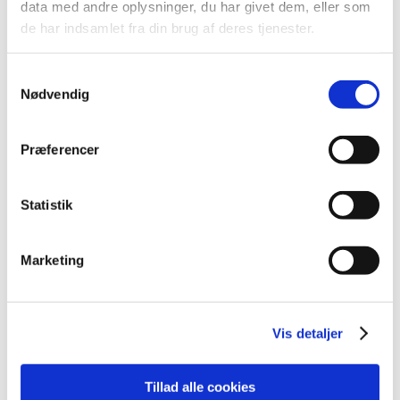
data med andre oplysninger, du har givet dem, eller som
April (1)
de har indsamlet fra din brug af deres tjenester.
March (6)
February (1)
Samtykkevalg
January (3)
Nødvendig
2018 (37)
2017 (48)
Præferencer
2016 (43)
2013 (3)
2012 (11)
Statistik
2011 (13)
2010 (9)
Marketing
2009 (14)
2008 (7)
2007 (3)
Vis detaljer
2006 (10)
Tillad alle cookies