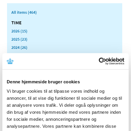
All items (464)
TIME
2026 (15)
2025 (23)
2024 (26)
2023 (24)
2022 (20)
2021 (44)
2020 (62)
Denne hjemmeside bruger cookies
2019 (20)
Vi bruger cookies til at tilpasse vores indhold og
November (2)
annoncer, til at vise dig funktioner til sociale medier og til
October (1)
at analysere vores trafik. Vi deler også oplysninger om
August (1)
din brug af vores hjemmeside med vores partnere inden
July (4)
for sociale medier, annonceringspartnere og
analysepartnere. Vores partnere kan kombinere disse
May (1)