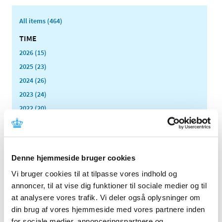
All items (464)
TIME
2026 (15)
2025 (23)
2024 (26)
2023 (24)
2022 (20)
2021 (44)
2020 (62)
December (3)
Denne hjemmeside bruger cookies
November (8)
Vi bruger cookies til at tilpasse vores indhold og
October (5)
annoncer, til at vise dig funktioner til sociale medier og til
September (7)
at analysere vores trafik. Vi deler også oplysninger om
August (2)
din brug af vores hjemmeside med vores partnere inden
July (2)
for sociale medier, annonceringspartnere og