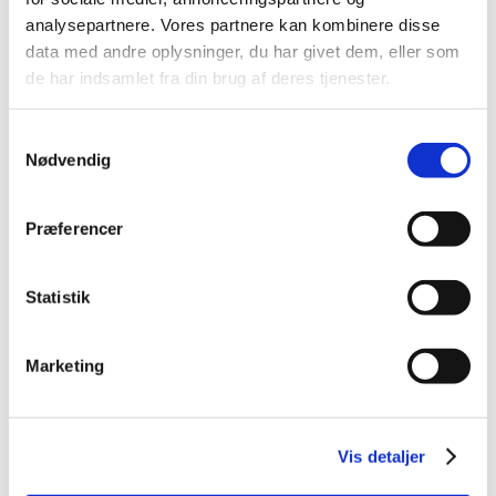
June (5)
analysepartnere. Vores partnere kan kombinere disse
May (4)
data med andre oplysninger, du har givet dem, eller som
April (6)
de har indsamlet fra din brug af deres tjenester.
March (17)
February (1)
Samtykkevalg
January (2)
Nødvendig
2019 (20)
2018 (37)
Præferencer
2017 (48)
2016 (43)
Statistik
2013 (3)
2012 (11)
Marketing
2011 (13)
2010 (9)
2009 (14)
Vis detaljer
2008 (7)
2007 (3)