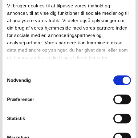
2022 (20)
Vi bruger cookies til at tilpasse vores indhold og
2021 (44)
annoncer, til at vise dig funktioner til sociale medier og til
2020 (62)
at analysere vores trafik. Vi deler også oplysninger om
December (3)
din brug af vores hjemmeside med vores partnere inden
November (8)
for sociale medier, annonceringspartnere og
October (5)
analysepartnere. Vores partnere kan kombinere disse
September (7)
data med andre oplysninger, du har givet dem, eller som
de har indsamlet fra din brug af deres tjenester.
August (2)
July (2)
June (5)
Samtykkevalg
Nødvendig
May (4)
April (6)
March (17)
Præferencer
February (1)
January (2)
Statistik
2019 (20)
2018 (37)
Marketing