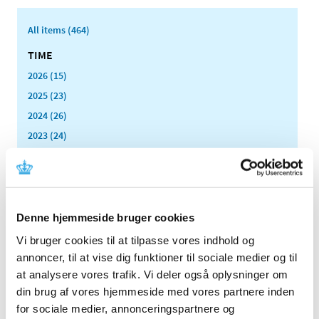
All items (464)
TIME
2026 (15)
2025 (23)
2024 (26)
2023 (24)
2022 (20)
December (6)
November (1)
October (2)
Denne hjemmeside bruger cookies
August (2)
Vi bruger cookies til at tilpasse vores indhold og
July (2)
annoncer, til at vise dig funktioner til sociale medier og til
June (1)
at analysere vores trafik. Vi deler også oplysninger om
May (1)
din brug af vores hjemmeside med vores partnere inden
April (2)
for sociale medier, annonceringspartnere og