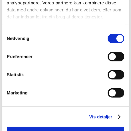
March (1)
analysepartnere. Vores partnere kan kombinere disse
February (1)
data med andre oplysninger, du har givet dem, eller som
January (1)
de har indsamlet fra din brug af deres tjenester.
2021 (44)
Samtykkevalg
2020 (62)
Nødvendig
2019 (20)
2018 (37)
Præferencer
2017 (48)
2016 (43)
2013 (3)
Statistik
2012 (11)
2011 (13)
Marketing
2010 (9)
2009 (14)
2008 (7)
Vis detaljer
2007 (3)