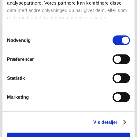
March (1)
analysepartnere. Vores partnere kan kombinere disse
February (1)
data med andre oplysninger, du har givet dem, eller som
January (1)
de har indsamlet fra din brug af deres tjenester.
2021 (44)
Samtykkevalg
2020 (62)
Nødvendig
2019 (20)
2018 (37)
Præferencer
2017 (48)
2016 (43)
2013 (3)
Statistik
2012 (11)
2011 (13)
Marketing
2010 (9)
2009 (14)
2008 (7)
Vis detaljer
2007 (3)