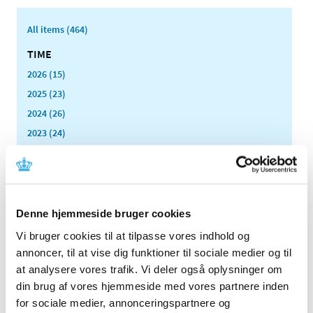
All items (464)
TIME
2026 (15)
2025 (23)
2024 (26)
2023 (24)
2022 (20)
December (6)
November (1)
October (2)
Denne hjemmeside bruger cookies
August (2)
Vi bruger cookies til at tilpasse vores indhold og
July (2)
annoncer, til at vise dig funktioner til sociale medier og til
June (1)
at analysere vores trafik. Vi deler også oplysninger om
May (1)
din brug af vores hjemmeside med vores partnere inden
April (2)
for sociale medier, annonceringspartnere og