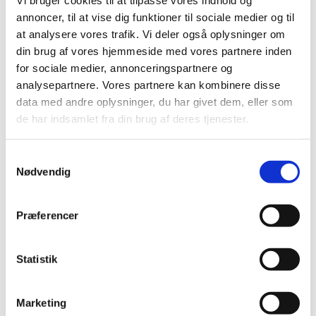
Vi bruger cookies til at tilpasse vores indhold og
December (6)
annoncer, til at vise dig funktioner til sociale medier og til
November (1)
at analysere vores trafik. Vi deler også oplysninger om
October (2)
din brug af vores hjemmeside med vores partnere inden
for sociale medier, annonceringspartnere og
August (2)
analysepartnere. Vores partnere kan kombinere disse
July (2)
data med andre oplysninger, du har givet dem, eller som
June (1)
de har indsamlet fra din brug af deres tjenester.
May (1)
April (2)
Samtykkevalg
March (1)
Nødvendig
February (1)
January (1)
Præferencer
2021 (44)
2020 (62)
2019 (20)
Statistik
2018 (37)
2017 (48)
Marketing
2016 (43)