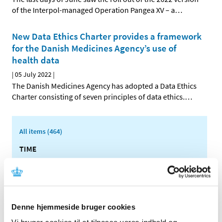
of the Interpol-managed Operation Pangea XV – a
…
New Data Ethics Charter provides a framework
for the Danish Medicines Agency’s use of
health data
|
05 July 2022
|
The Danish Medicines Agency has adopted a Data Ethics
Charter consisting of seven principles of data ethics.
…
All items (464)
TIME
2026 (15)
2025 (23)
2024 (26)
2023 (24)
Denne hjemmeside bruger cookies
2022 (20)